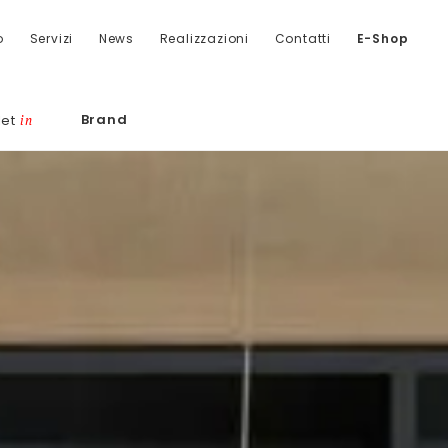
o
Servizi
News
Realizzazioni
Contatti
E-Shop
Brand
let
in