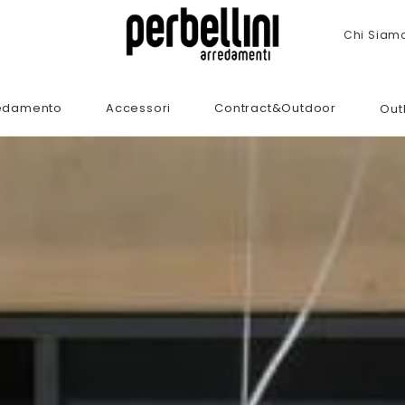
Chi Siam
edamento
Accessori
Contract&Outdoor
Out