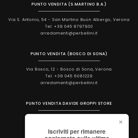
PUNTO VENDITA (S.MARTINO B.A.)
Via S. Antonio, 54 - San Martino Buon Albergo, Verona
Tel. +39 045 8797930
arredamenti@perbellini.it
PUNTO VENDITA (BOSCO DI SONA)
Via Bosco, 12 - Bosco di Sona, Verona
Tel. +39 045 6081229
arredamenti@perbellini.it
PUNTO VENDITA DAVIDE GROPPI STORE
Corso Milano, 138 - Verona
Tel. +39 045 2051570
Iscriviti per rimanere
verona@davidegroppi.store