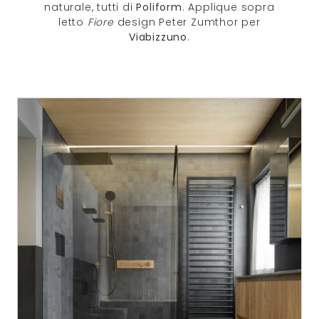
naturale, tutti di
Poliform
. Applique sopra
letto
Fiore
design Peter Zumthor per
Viabizzuno
.