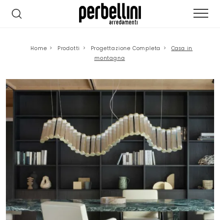
Home
>
Prodotti
>
Progettazione Completa
>
Casa in
montagna