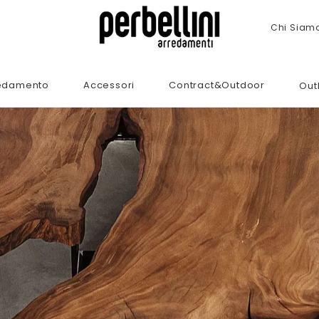
Chi Siam
edamento
Accessori
Contract&Outdoor
Out