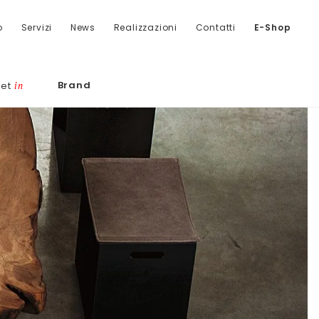
o
Servizi
News
Realizzazioni
Contatti
E-Shop
Brand
let
in