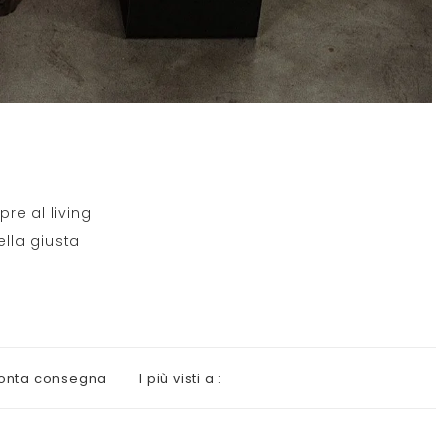
re al living
ella giusta
onta consegna
I più visti a :