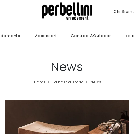
Chi Siam
edamento
Accessori
Contract&Outdoor
Out
News
Home
>
La nostra storia
>
News