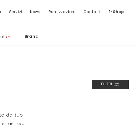
o
Servizi
News
Realizzazioni
Contatti
E-Shop
Brand
let
in
FILTRI
to del tuo
le tue nec