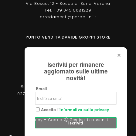
Via Bosco, 12 - Bosco di Sona, Verona
Tel. +39 045 6081229
arredamenti@perbellini.it
PUNTO VENDITA DAVIDE GROPPI STORE
Corso Milano, 138 - Verona
Tel. +39 045 2051570
Iscriviti per rimanere
verona@davidegroppi.store
aggiornato sulle ultime
novità!
© 2026 - Perbellini Arredamenti S.r.l. - P.IVA
Email
02783400233 - Via Verdi, 31/A - 37060, Castel
d'Azzano (Verona)
Accetto l'
informativa sulla privacy
-
Privacy
Cookie
Gestisci i consensi
Iscriviti
Powered by