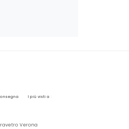
consegna
I più visti a :
aravetro Verona