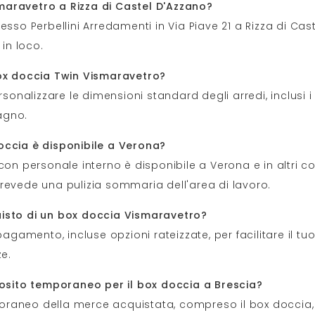
maravetro a Rizza di Castel D'Azzano?
esso Perbellini Arredamenti in Via Piave 21 a Rizza di Cas
 in loco.
box doccia Twin Vismaravetro?
rsonalizzare le dimensioni standard degli arredi, inclusi 
bagno.
occia è disponibile a Verona?
 con personale interno è disponibile a Verona e in altri 
revede una pulizia sommaria dell'area di lavoro.
uisto di un box doccia Vismaravetro?
pagamento, incluse opzioni rateizzate, per facilitare il tu
ze.
eposito temporaneo per il box doccia a Brescia?
poraneo della merce acquistata, compreso il box doccia, i