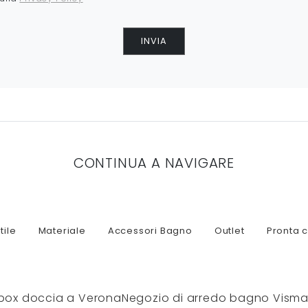
INVIA
CONTINUA A NAVIGARE
tile
Materiale
Accessori Bagno
Outlet
Pronta 
 box doccia a Verona
Negozio di arredo bagno Vism