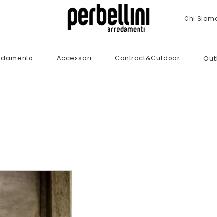
Chi Siam
edamento
Accessori
Contract&Outdoor
Out