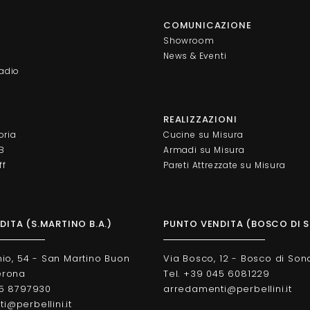
COMUNICAZIONE
Showroom
News & Eventi
adio
REALIZZAZIONI
oria
Cucine su Misura
AB
Armadi su Misura
ff
Pareti Attrezzate su Misura
ITA (S.MARTINO B.A.)
PUNTO VENDITA (BOSCO DI 
nio, 54 - San Martino Buon
Via Bosco, 12 - Bosco di Son
erona
Tel. +39 045 6081229
45 8797930
arredamenti@perbellini.it
@perbellini.it