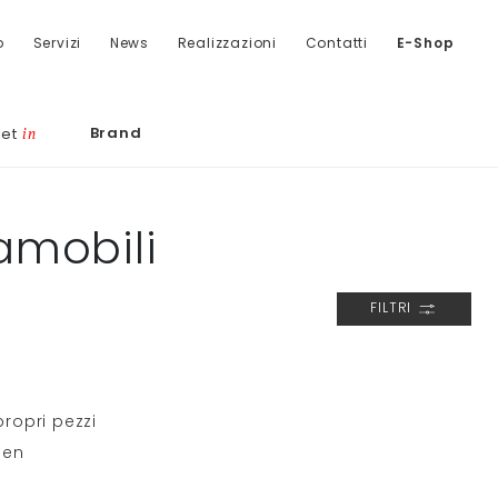
o
Servizi
News
Realizzazioni
Contatti
E-Shop
Brand
let
in
amobili
FILTRI
propri pezzi
sen