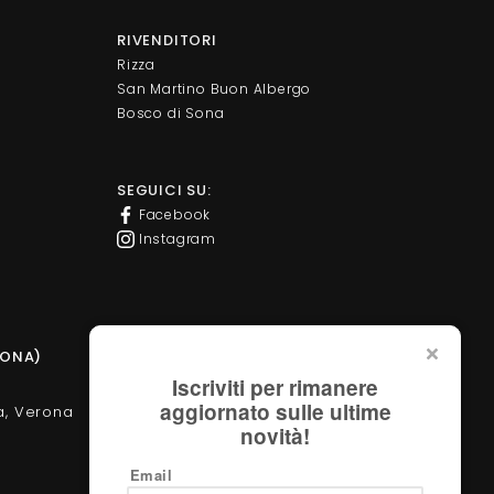
RIVENDITORI
Rizza
San Martino Buon Albergo
Bosco di Sona
SEGUICI SU:
Facebook
Instagram
SONA)
PUNTO VENDITA DAVIDE GROPPI STORE
Iscriviti per rimanere
aggiornato sulle ultime
a, Verona
Corso Milano, 138 - Verona
novità!
Tel. +39 045 2051570
verona@davidegroppi.store
Email