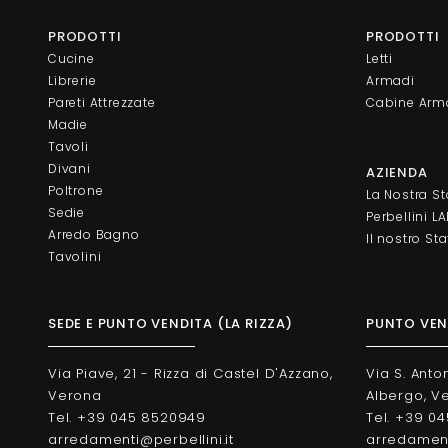
PRODOTTI
PRODOTTI
Cucine
Letti
Librerie
Armadi
Pareti Attrezzate
Cabine Arm
Madie
Tavoli
Divani
AZIENDA
Poltrone
La Nostra St
Sedie
Perbellini L
Arredo Bagno
Il nostro Sta
Tavolini
SEDE E PUNTO VENDITA (LA RIZZA)
PUNTO VEND
Via Piave, 21 - Rizza di Castel D'Azzano,
Via S. Anto
Verona
Albergo, V
Tel. +39 045 8520949
Tel. +39 0
arredamenti@perbellini.it
arredamenti