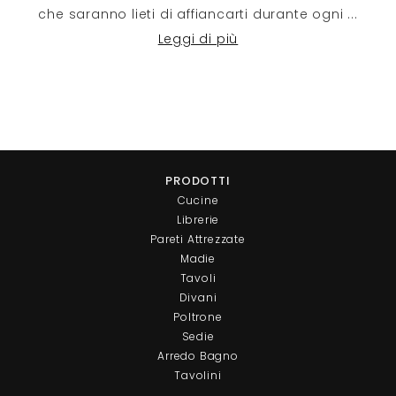
che saranno lieti di affiancarti durante ogni
...
Leggi di più
PRODOTTI
Cucine
Librerie
Pareti Attrezzate
Madie
Tavoli
Divani
Poltrone
Sedie
Arredo Bagno
Tavolini