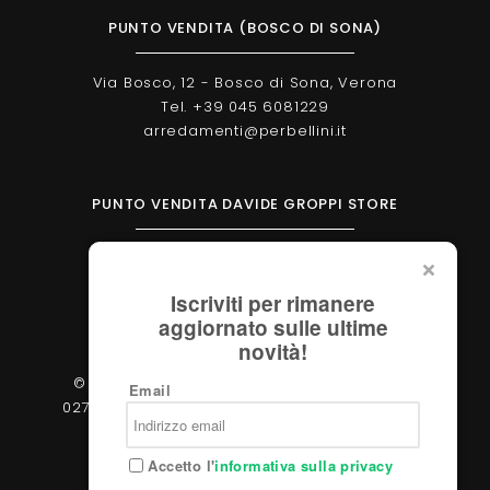
PUNTO VENDITA (BOSCO DI SONA)
Via Bosco, 12 - Bosco di Sona, Verona
Tel. +39 045 6081229
arredamenti@perbellini.it
PUNTO VENDITA DAVIDE GROPPI STORE
Corso Milano, 138 - Verona
Tel. +39 045 2051570
Iscriviti per rimanere
verona@davidegroppi.store
aggiornato sulle ultime
novità!
© 2026 - Perbellini Arredamenti S.r.l. - P.IVA
Email
02783400233 - Via Verdi, 31/A - 37060, Castel
d'Azzano (Verona)
Accetto l'
informativa sulla privacy