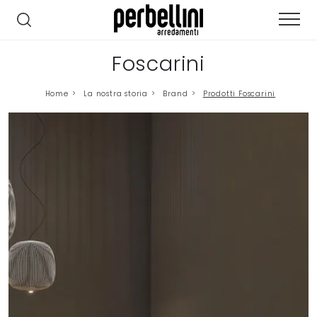
Foscarini
Home
>
La nostra storia
>
Brand
>
Prodotti Foscarini