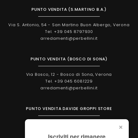
PUNTO VENDITA (S.MARTINO B.A.)
Via S. Antonio, 54 - San Martino Buon Albergo, Verona
Tel. +39 045 8797930
arredamenti@perbellini.it
PUNTO VENDITA (BOSCO DI SONA)
Via Bosco, 12 - Bosco di Sona, Verona
Tel. +39 045 6081229
arredamenti@perbellini.it
PUNTO VENDITA DAVIDE GROPPI STORE
Corso Milano, 138 - Verona
Tel. +39 045 2051570
Iscriviti per rimanere
verona@davidegroppi.store