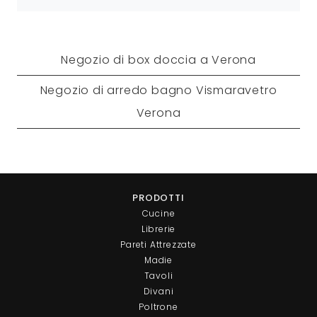
Negozio di box doccia a Verona
Negozio di arredo bagno Vismaravetro
Verona
PRODOTTI
Cucine
Librerie
Pareti Attrezzate
Madie
Tavoli
Divani
Poltrone