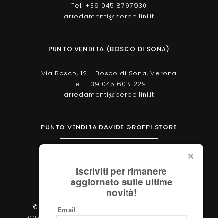
Tel. +39 045 8797930
arredamenti@perbellini.it
PUNTO VENDITA (BOSCO DI SONA)
Via Bosco, 12 - Bosco di Sona, Verona
Tel. +39 045 6081229
arredamenti@perbellini.it
PUNTO VENDITA DAVIDE GROPPI STORE
Corso Milano, 138 - Verona
Tel. +39 045 2051570
Iscriviti per rimanere
verona@davidegroppi.store
aggiornato sulle ultime
novità!
© 2026 - Perbellini Arredamenti S.r.l. - P.IVA
Email
02783400233 - Via Verdi, 31/A - 37060, Castel