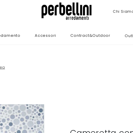
Chi Siam
edamento
Accessori
Contract&Outdoor
Out
nea