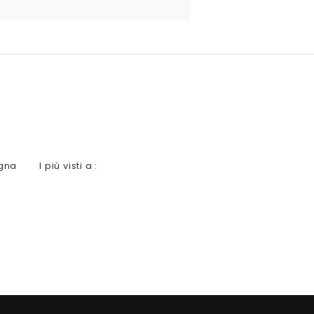
gna
I più visti a :