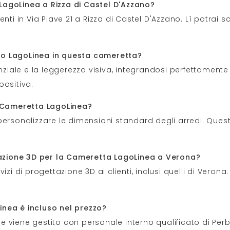
LagoLinea a Rizza di Castel D'Azzano?
ti in Via Piave 21 a Rizza di Castel D'Azzano. Lì potrai sc
etto LagoLinea in questa cameretta?
enziale e la leggerezza visiva, integrandosi perfettament
positiva.
a Cameretta LagoLinea?
di personalizzare le dimensioni standard degli arredi. Que
ttazione 3D per la Cameretta LagoLinea a Verona?
zi di progettazione 3D ai clienti, inclusi quelli di Verona.
inea è incluso nel prezzo?
zo e viene gestito con personale interno qualificato di Pe