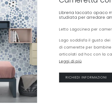
Cameretta con
Libreria laccato opaco 
studiata per arredare am
Letto LagoLinea per camere
Lago soddisfa il gusto dei
di camerette per bambine 
articolati ad hoc con la c
Leggi di più
RICHIEDI INFORMAZIONI