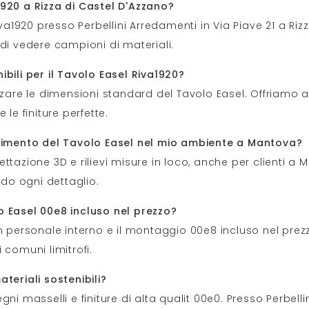
1920 a Rizza di Castel D'Azzano?
iva1920 presso Perbellini Arredamenti in Via Piave 21 a Ri
di vedere campioni di materiali.
bili per il Tavolo Easel Riva1920?
zzare le dimensioni standard del Tavolo Easel. Offriamo a
le finiture perfette.
serimento del Tavolo Easel nel mio ambiente a Mantova?
ttazione 3D e rilievi misure in loco, anche per clienti a 
ndo ogni dettaglio.
o Easel 00e8 incluso nel prezzo?
n personale interno e il montaggio 00e8 incluso nel prezz
 comuni limitrofi.
teriali sostenibili?
ni masselli e finiture di alta qualit 00e0. Presso Perbell