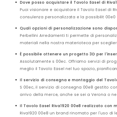
Dove posso acquistare il Tavolo Easel di Riva
Puoi visionare e acquistare il Tavolo Easel di R
consulenza personalizzata e la possibilit 00e0 
Quali opzioni di personalizzazione sono disponi
Perbellini Arredamenti ti permette di personali
materiali nella nostra materioteca per scegliere 
È possibile ottenere un progetto 3D per l'in
Assolutamente s 00ec. Offriamo servizi di proge
meglio il Tavolo Easel nel tuo spazio, pianifica
Il servizio di consegna e montaggio del Tavol
S 00ec, il servizio di consegna 00e8 gestito co
arrivo della merce, anche se sei a Verona o nei
Il Tavolo Easel Riva1920 00e8 realizzato con ma
Riva1920 00e8 un brand rinomato per l'uso di leg