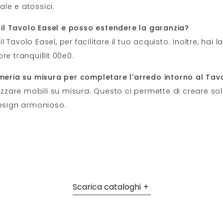
le e atossici.
il Tavolo Easel e posso estendere la garanzia?
Tavolo Easel, per facilitare il tuo acquisto. Inoltre, hai 
re tranquillit 00e0.
ameria su misura per completare l'arredo intorno al Tav
izzare mobili su misura. Questo ci permette di creare solu
design armonioso.
Scarica cataloghi