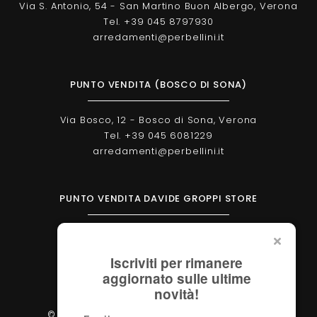
Via S. Antonio, 54 - San Martino Buon Albergo, Verona
Tel. +39 045 8797930
arredamenti@perbellini.it
PUNTO VENDITA (BOSCO DI SONA)
Via Bosco, 12 - Bosco di Sona, Verona
Tel. +39 045 6081229
arredamenti@perbellini.it
PUNTO VENDITA DAVIDE GROPPI STORE
Corso Milano, 138 - Verona
Tel. +39 045 2051570
Iscriviti per rimanere
verona@davidegroppi.store
aggiornato sulle ultime
novità!
© 2026 - Perbellini Arredamenti S.r.l. - P.IVA