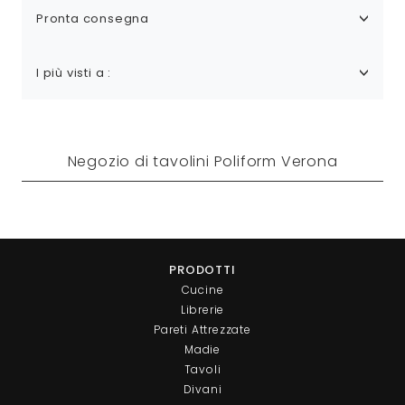
Pronta consegna
I più visti a :
Negozio di tavolini Poliform Verona
PRODOTTI
Cucine
Librerie
Pareti Attrezzate
Madie
Tavoli
Divani