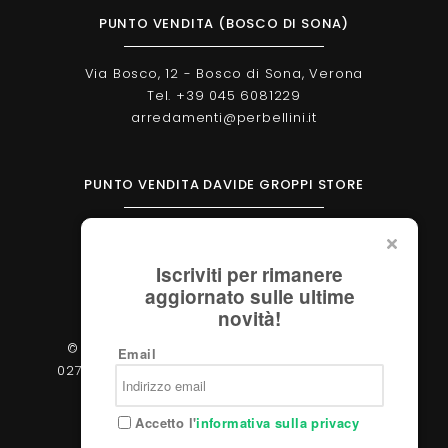
PUNTO VENDITA (BOSCO DI SONA)
Via Bosco, 12 - Bosco di Sona, Verona
Tel. +39 045 6081229
arredamenti@perbellini.it
PUNTO VENDITA DAVIDE GROPPI STORE
Corso Milano, 138 - Verona
Tel. +39 045 2051570
Iscriviti per rimanere
verona@davidegroppi.store
aggiornato sulle ultime
novità!
© 2026 - Perbellini Arredamenti S.r.l. - P.IVA
Email
02783400233 - Via Verdi, 31/A - 37060, Castel
d'Azzano (Verona)
Accetto l'
informativa sulla privacy