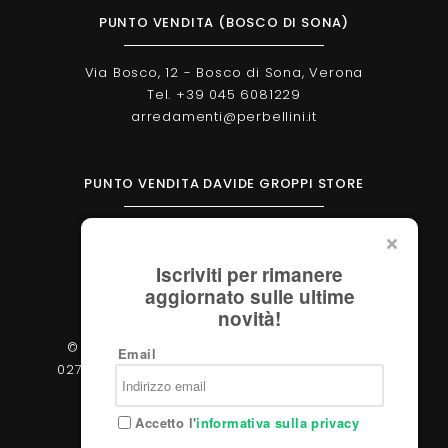
PUNTO VENDITA (BOSCO DI SONA)
Via Bosco, 12 - Bosco di Sona, Verona
Tel. +39 045 6081229
arredamenti@perbellini.it
PUNTO VENDITA DAVIDE GROPPI STORE
Corso Milano, 138 - Verona
Tel. +39 045 2051570
Iscriviti per rimanere
verona@davidegroppi.store
aggiornato sulle ultime
novità!
© 2026 - Perbellini Arredamenti S.r.l. - P.IVA
Email
02783400233 - Via Verdi, 31/A - 37060, Castel
d'Azzano (Verona)
Accetto l'
informativa sulla privacy