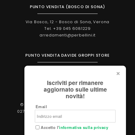
PUNTO VENDITA (BOSCO DI SONA)
Via Bosco, 12 - Bosco di Sona, Verona
Tel. +39 045 6081229
arredamenti@perbellini.it
PUNTO VENDITA DAVIDE GROPPI STORE
Corso Milano, 138 - Verona
Tel. +39 045 2051570
Iscriviti per rimanere
verona@davidegroppi.store
aggiornato sulle ultime
novità!
© 2026 - Perbellini Arredamenti S.r.l. - P.IVA
Email
02783400233 - Via Verdi, 31/A - 37060, Castel
d'Azzano (Verona)
Accetto l'
informativa sulla privacy