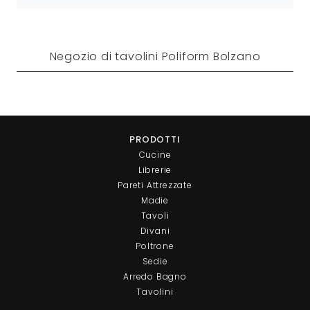
Negozio di tavolini Poliform Bolzano
PRODOTTI
Cucine
Librerie
Pareti Attrezzate
Madie
Tavoli
Divani
Poltrone
Sedie
Arredo Bagno
Tavolini