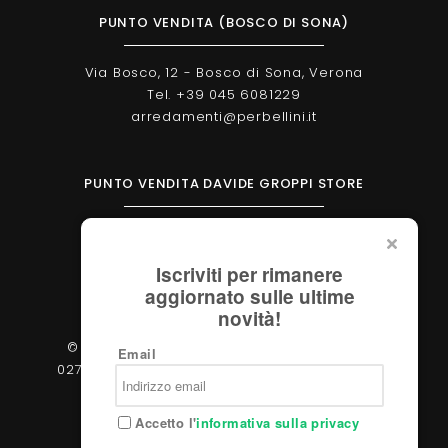
PUNTO VENDITA (BOSCO DI SONA)
Via Bosco, 12 - Bosco di Sona, Verona
Tel. +39 045 6081229
arredamenti@perbellini.it
PUNTO VENDITA DAVIDE GROPPI STORE
Corso Milano, 138 - Verona
Tel. +39 045 2051570
Iscriviti per rimanere
verona@davidegroppi.store
aggiornato sulle ultime
novità!
© 2026 - Perbellini Arredamenti S.r.l. - P.IVA
Email
02783400233 - Via Verdi, 31/A - 37060, Castel
d'Azzano (Verona)
Accetto l'
informativa sulla privacy