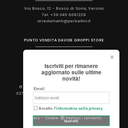
Via Bosco, 12 - Bosco di Sona, Verona
Tel. +39 045 6081229
arredamenti@perbellini.it
PUNTO VENDITA DAVIDE GROPPI STORE
Corso Milano, 138 - Verona
Tel. +39 045 2051570
Iscriviti per rimanere
verona@davidegroppi.store
aggiornato sulle ultime
novità!
© 2026 - Perbellini Arredamenti S.r.l. - P.IVA
Email
02783400233 - Via Verdi, 31/A - 37060, Castel
d'Azzano (Verona)
Accetto l'
informativa sulla privacy
-
Privacy
Cookie
Gestisci i consensi
Iscriviti