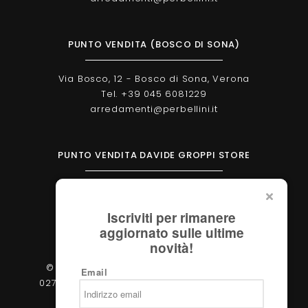
PUNTO VENDITA (BOSCO DI SONA)
Via Bosco, 12 - Bosco di Sona, Verona
Tel. +39 045 6081229
arredamenti@perbellini.it
PUNTO VENDITA DAVIDE GROPPI STORE
Corso Milano, 138 - Verona
Tel. +39 045 2051570
Iscriviti per rimanere
verona@davidegroppi.store
aggiornato sulle ultime
novità!
© 2026 - Perbellini Arredamenti S.r.l. - P.IVA
Email
02783400233 - Via Verdi, 31/A - 37060, Castel
d'Azzano (Verona)