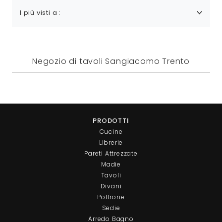
I più visti a :
Negozio di tavoli Sangiacomo Trento
PRODOTTI
Cucine
Librerie
Pareti Attrezzate
Madie
Tavoli
Divani
Poltrone
Sedie
Arredo Bagno