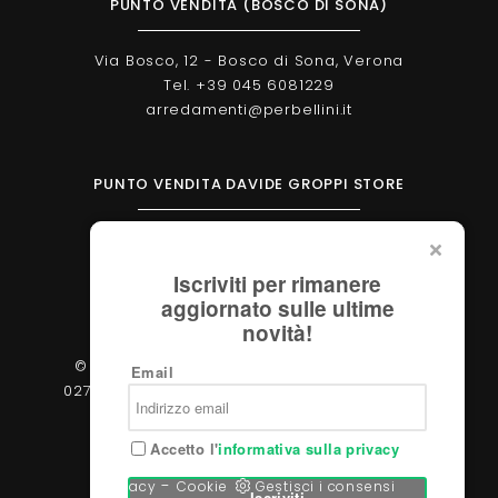
PUNTO VENDITA (BOSCO DI SONA)
Via Bosco, 12 - Bosco di Sona, Verona
Tel. +39 045 6081229
arredamenti@perbellini.it
PUNTO VENDITA DAVIDE GROPPI STORE
Corso Milano, 138 - Verona
Tel. +39 045 2051570
Iscriviti per rimanere
verona@davidegroppi.store
aggiornato sulle ultime
novità!
© 2026 - Perbellini Arredamenti S.r.l. - P.IVA
Email
02783400233 - Via Verdi, 31/A - 37060, Castel
d'Azzano (Verona)
Accetto l'
informativa sulla privacy
-
Privacy
Cookie
Gestisci i consensi
Iscriviti