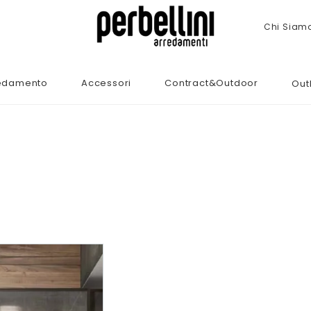
Chi Siam
edamento
Accessori
Contract&Outdoor
Out