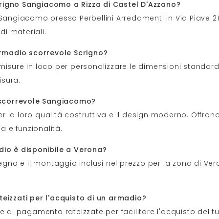
rigno Sangiacomo a Rizza di Castel D'Azzano?
 Sangiacomo presso Perbellini Arredamenti in Via Piave 21
i materiali.
'armadio scorrevole Scrigno?
i misure in loco per personalizzare le dimensioni standard.
isura.
o scorrevole Sangiacomo?
la loro qualità costruttiva e il design moderno. Offrono
 e funzionalità.
dio è disponibile a Verona?
segna e il montaggio inclusi nel prezzo per la zona di Ve
teizzati per l'acquisto di un armadio?
le di pagamento rateizzate per facilitare l'acquisto de