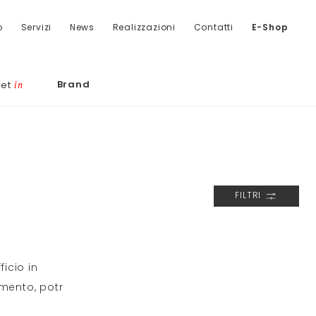
o
Servizi
News
Realizzazioni
Contatti
E-Shop
Brand
let
in
FILTRI
icio in
amento, potr