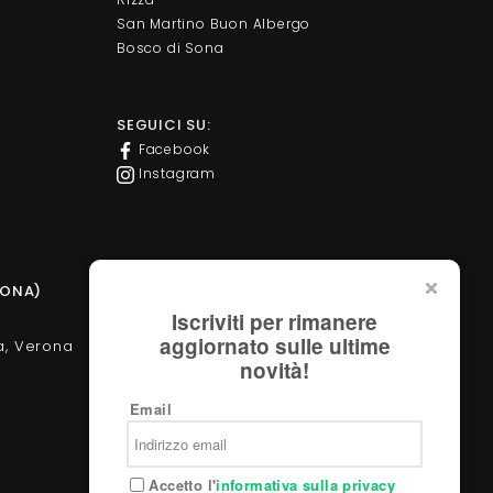
San Martino Buon Albergo
Bosco di Sona
SEGUICI SU:
Facebook
Instagram
SONA)
PUNTO VENDITA DAVIDE GROPPI STORE
Iscriviti per rimanere
aggiornato sulle ultime
a, Verona
Corso Milano, 138 - Verona
novità!
Tel. +39 045 2051570
verona@davidegroppi.store
Email
Accetto l'
informativa sulla privacy