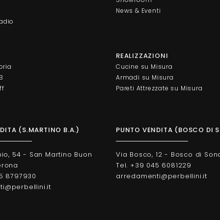
News & Eventi
adio
REALIZZAZIONI
oria
Cucine su Misura
AB
Armadi su Misura
ff
Pareti Attrezzate su Misura
ITA (S.MARTINO B.A.)
PUNTO VENDITA (BOSCO DI 
nio, 54 - San Martino Buon
Via Bosco, 12 - Bosco di Son
erona
Tel. +39 045 6081229
45 8797930
arredamenti@perbellini.it
@perbellini.it