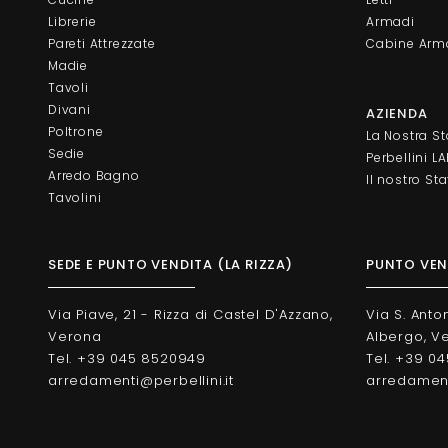
Librerie
Armadi
Pareti Attrezzate
Cabine Arm
Madie
Tavoli
Divani
AZIENDA
Poltrone
La Nostra St
Sedie
Perbellini L
Arredo Bagno
Il nostro Sta
Tavolini
SEDE E PUNTO VENDITA (LA RIZZA)
PUNTO VEND
Via Piave, 21 - Rizza di Castel D'Azzano,
Via S. Anto
Verona
Albergo, V
Tel. +39 045 8520949
Tel. +39 0
arredamenti@perbellini.it
arredamenti