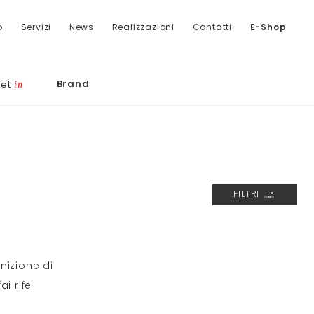
o
Servizi
News
Realizzazioni
Contatti
E-Shop
Brand
let
in
FILTRI
nizione di
ai rife