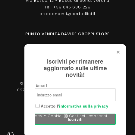
Via Bosco, 12 - Bosco di Sona, Verona
Tel. +39 045 6081229
arredamenti@perbellini.it
PUNTO VENDITA DAVIDE GROPPI STORE
Corso Milano, 138 - Verona
Tel. +39 045 2051570
Iscriviti per rimanere
verona@davidegroppi.store
aggiornato sulle ultime
novità!
© 2026 - Perbellini Arredamenti S.r.l. - P.IVA
Email
02783400233 - Via Verdi, 31/A - 37060, Castel
d'Azzano (Verona)
Accetto l'
informativa sulla privacy
-
Privacy
Cookie
Gestisci i consensi
Iscriviti
Powered by