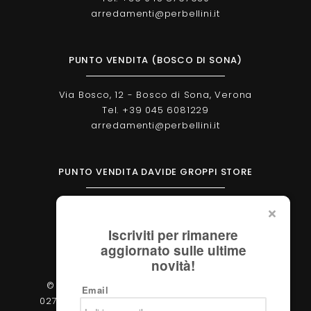
arredamenti@perbellini.it
PUNTO VENDITA (BOSCO DI SONA)
Via Bosco, 12 - Bosco di Sona, Verona
Tel. +39 045 6081229
arredamenti@perbellini.it
PUNTO VENDITA DAVIDE GROPPI STORE
Corso Milano, 138 - Verona
Tel. +39 045 2051570
Iscriviti per rimanere
verona@davidegroppi.store
aggiornato sulle ultime
novità!
© 2026 - Perbellini Arredamenti S.r.l. - P.IVA
Email
02783400233 - Via Verdi, 31/A - 37060, Castel