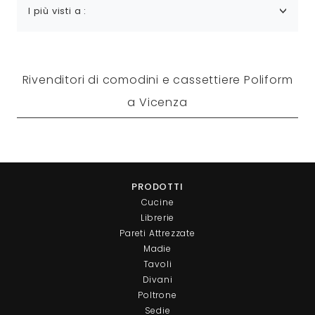
I più visti a :
Rivenditori di comodini e cassettiere Poliform
a Vicenza
PRODOTTI
Cucine
Librerie
Pareti Attrezzate
Madie
Tavoli
Divani
Poltrone
Sedie