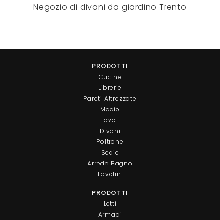
Negozio di divani da giardino Trento
PRODOTTI
Cucine
Librerie
Pareti Attrezzate
Madie
Tavoli
Divani
Poltrone
Sedie
Arredo Bagno
Tavolini
PRODOTTI
Letti
Armadi