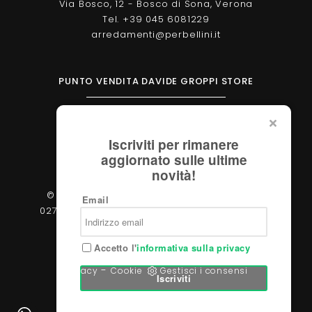
Via Bosco, 12 - Bosco di Sona, Verona
Tel. +39 045 6081229
arredamenti@perbellini.it
PUNTO VENDITA DAVIDE GROPPI STORE
Corso Milano, 138 - Verona
Tel. +39 045 2051570
Iscriviti per rimanere
verona@davidegroppi.store
aggiornato sulle ultime
novità!
© 2026 - Perbellini Arredamenti S.r.l. - P.IVA
Email
02783400233 - Via Verdi, 31/A - 37060, Castel
d'Azzano (Verona)
Accetto l'
informativa sulla privacy
-
Privacy
Cookie
Gestisci i consensi
Iscriviti
Powered by