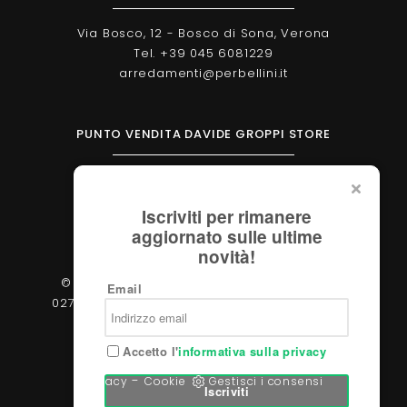
Via Bosco, 12 - Bosco di Sona, Verona
Tel. +39 045 6081229
arredamenti@perbellini.it
PUNTO VENDITA DAVIDE GROPPI STORE
Corso Milano, 138 - Verona
Tel. +39 045 2051570
Iscriviti per rimanere
verona@davidegroppi.store
aggiornato sulle ultime
novità!
© 2026 - Perbellini Arredamenti S.r.l. - P.IVA
Email
02783400233 - Via Verdi, 31/A - 37060, Castel
d'Azzano (Verona)
Accetto l'
informativa sulla privacy
-
Privacy
Cookie
Gestisci i consensi
Iscriviti