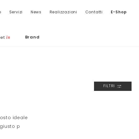
o
Servizi
News
Realizzazioni
Contatti
E-Shop
Brand
let
in
FILTRI
posto ideale
giusto p