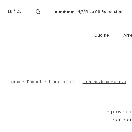
EN
/
DE
4,7/5 su 99 Recensioni
Cucine
Arr
Home
>
Prodotti
>
Illuminazione
>
Illuminazione Vicenza
In provinci
per amm