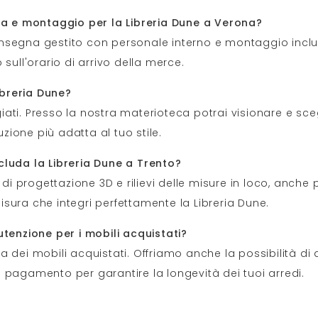
gna e montaggio per la Libreria Dune a Verona?
i consegna gestito con personale interno e montaggio in
sull'orario di arrivo della merce.
Libreria Dune?
giati. Presso la nostra materioteca potrai visionare e sceg
uzione più adatta al tuo stile.
cluda la Libreria Dune a Trento?
di progettazione 3D e rilievi delle misure in loco, anche p
sura che integri perfettamente la Libreria Dune.
utenzione per i mobili acquistati?
 dei mobili acquistati. Offriamo anche la possibilità di 
 pagamento per garantire la longevità dei tuoi arredi.