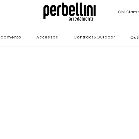
Chi Siam
edamento
Accessori
Contract&Outdoor
Out