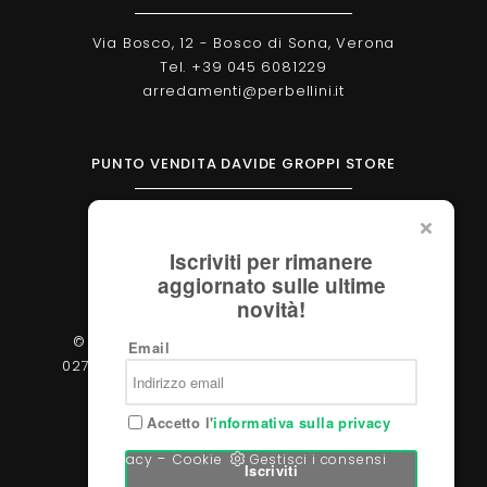
Via Bosco, 12 - Bosco di Sona, Verona
Tel. +39 045 6081229
arredamenti@perbellini.it
PUNTO VENDITA DAVIDE GROPPI STORE
Corso Milano, 138 - Verona
Tel. +39 045 2051570
Iscriviti per rimanere
verona@davidegroppi.store
aggiornato sulle ultime
novità!
© 2026 - Perbellini Arredamenti S.r.l. - P.IVA
Email
02783400233 - Via Verdi, 31/A - 37060, Castel
d'Azzano (Verona)
Accetto l'
informativa sulla privacy
-
Privacy
Cookie
Gestisci i consensi
Iscriviti