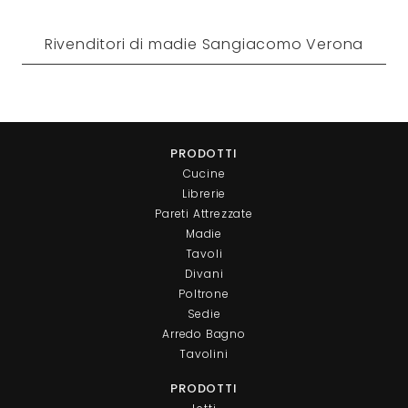
Rivenditori di madie Sangiacomo Verona
PRODOTTI
Cucine
Librerie
Pareti Attrezzate
Madie
Tavoli
Divani
Poltrone
Sedie
Arredo Bagno
Tavolini
PRODOTTI