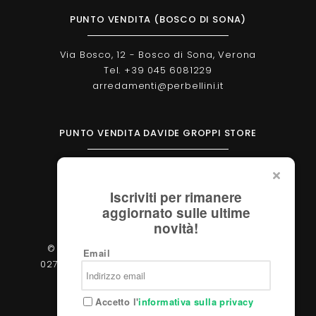
PUNTO VENDITA (BOSCO DI SONA)
Via Bosco, 12 - Bosco di Sona, Verona
Tel. +39 045 6081229
arredamenti@perbellini.it
PUNTO VENDITA DAVIDE GROPPI STORE
Corso Milano, 138 - Verona
Tel. +39 045 2051570
Iscriviti per rimanere
verona@davidegroppi.store
aggiornato sulle ultime
novità!
© 2026 - Perbellini Arredamenti S.r.l. - P.IVA
Email
02783400233 - Via Verdi, 31/A - 37060, Castel
d'Azzano (Verona)
Accetto l'
informativa sulla privacy