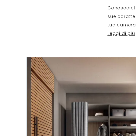
Conoscerete
sue caratter
tua camera 
Leggi di più