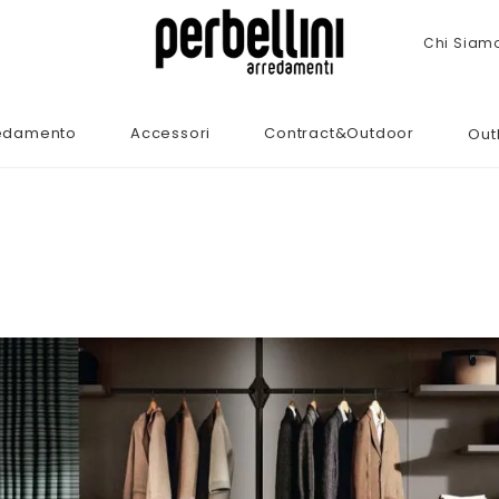
Chi Siam
edamento
Accessori
Contract&Outdoor
Out