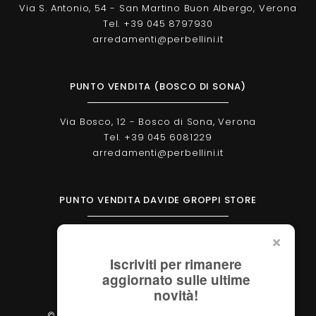
Via S. Antonio, 54 - San Martino Buon Albergo, Verona
Tel. +39 045 8797930
arredamenti@perbellini.it
PUNTO VENDITA (BOSCO DI SONA)
Via Bosco, 12 - Bosco di Sona, Verona
Tel. +39 045 6081229
arredamenti@perbellini.it
PUNTO VENDITA DAVIDE GROPPI STORE
Corso Milano, 138 - Verona
Tel. +39 045 2051570
Iscriviti per rimanere
verona@davidegroppi.store
aggiornato sulle ultime
novità!
© 2026 - Perbellini Arredamenti S.r.l. - P.IVA