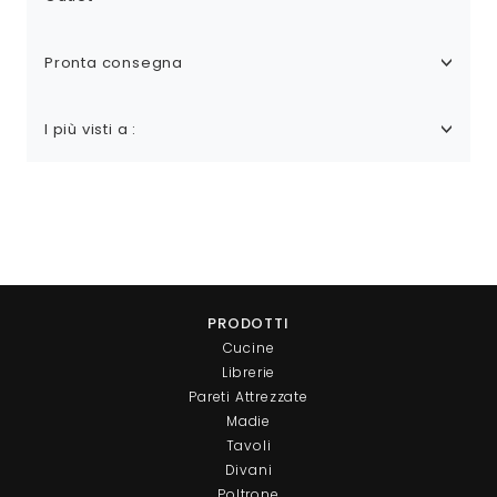
Pronta consegna
I più visti a :
PRODOTTI
Cucine
Librerie
Pareti Attrezzate
Madie
Tavoli
Divani
Poltrone