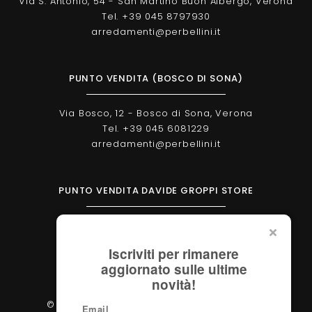
Via S. Antonio, 54 - San Martino Buon Albergo, Verona
Tel. +39 045 8797930
arredamenti@perbellini.it
PUNTO VENDITA (BOSCO DI SONA)
Via Bosco, 12 - Bosco di Sona, Verona
Tel. +39 045 6081229
arredamenti@perbellini.it
PUNTO VENDITA DAVIDE GROPPI STORE
Corso Milano, 138 - Verona
Tel. +39 045 2051570
Iscriviti per rimanere
verona@davidegroppi.store
aggiornato sulle ultime
novità!
© 2026 - Perbellini Arredamenti S.r.l. - P.IVA
Email