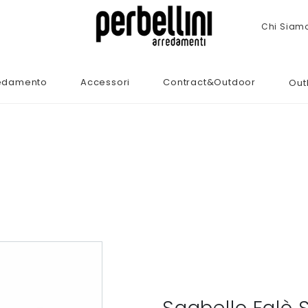
Chi Siam
edamento
Accessori
Contract&Outdoor
Out