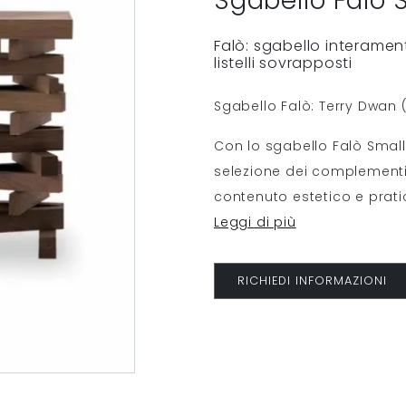
Sgabello Falò 
Falò: sgabello interamen
listelli sovrapposti
Sgabello Falò: Terry Dwan 
Con lo sgabello Falò Small &
selezione dei complementi
contenuto estetico e pratici
Leggi di più
RICHIEDI INFORMAZIONI