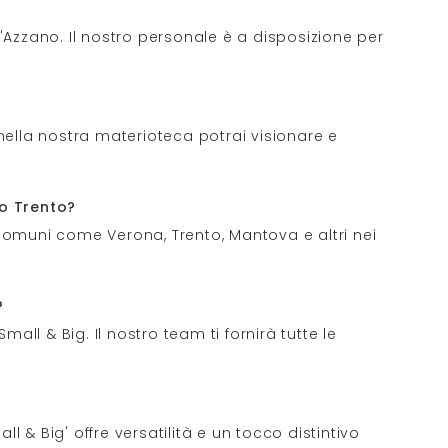
D'Azzano. Il nostro personale è a disposizione per
 nella nostra materioteca potrai visionare e
 o Trento?
comuni come Verona, Trento, Mantova e altri nei
?
ll & Big. Il nostro team ti fornirà tutte le
ll & Big' offre versatilità e un tocco distintivo