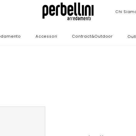
Chi Siam
edamento
Accessori
Contract&Outdoor
Out