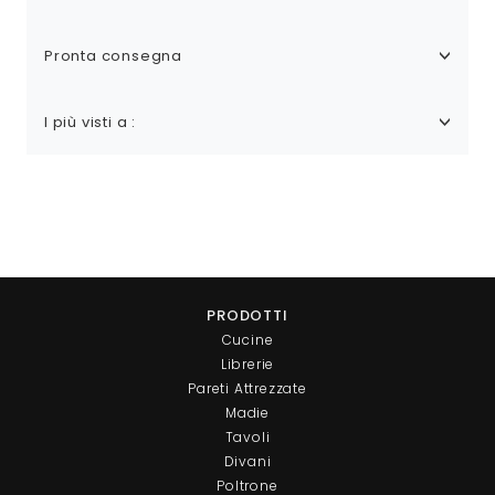
Pronta consegna
I più visti a :
PRODOTTI
Cucine
Librerie
Pareti Attrezzate
Madie
Tavoli
Divani
Poltrone