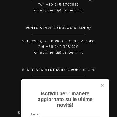
Tel. +39 045 8797930
arredamenti@perbellini.it
PUNTO VENDITA (BOSCO DI SONA)
Via Bosco, 12 - Bosco di Sona, Verona
Tel. +39 045 6081229
arredamenti@perbellini.it
PUNTO VENDITA DAVIDE GROPPI STORE
Corso Milano, 138 - Verona
Tel. +39 045 2051570
Iscriviti per rimanere
verona@davidegroppi.store
aggiornato sulle ultime
novità!
© 2026 - Perbellini Arredamenti S.r.l. - P.IVA
Email