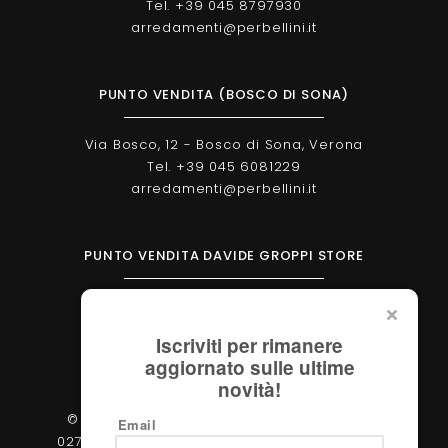
Tel. +39 045 8797930
arredamenti@perbellini.it
PUNTO VENDITA (BOSCO DI SONA)
Via Bosco, 12 - Bosco di Sona, Verona
Tel. +39 045 6081229
arredamenti@perbellini.it
PUNTO VENDITA DAVIDE GROPPI STORE
Corso Milano, 138 - Verona
Tel. +39 045 2051570
Iscriviti per rimanere
verona@davidegroppi.store
aggiornato sulle ultime
novità!
© 2026 - Perbellini Arredamenti S.r.l. - P.IVA
Email
02783400233 - Via Verdi, 31/A - 37060, Castel