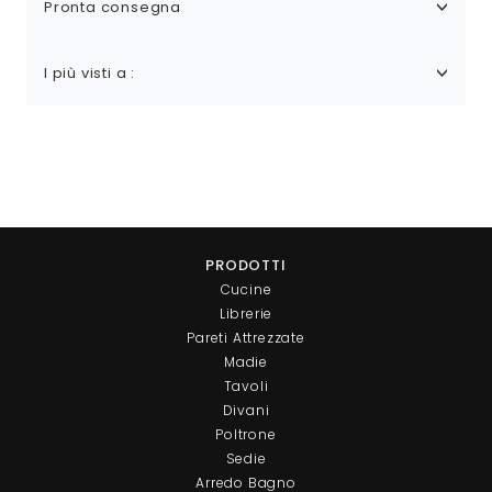
Pronta consegna
I più visti a :
PRODOTTI
Cucine
Librerie
Pareti Attrezzate
Madie
Tavoli
Divani
Poltrone
Sedie
Arredo Bagno