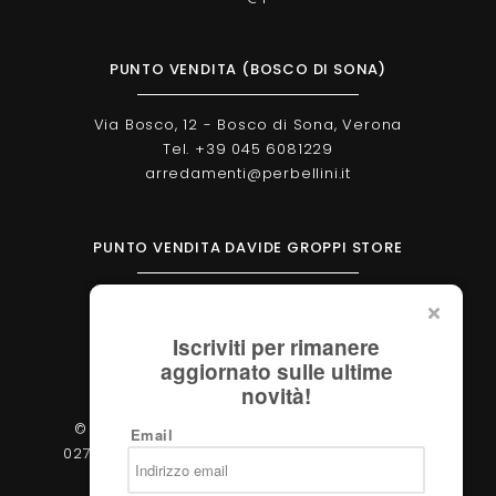
PUNTO VENDITA (BOSCO DI SONA)
Via Bosco, 12 - Bosco di Sona, Verona
Tel. +39 045 6081229
arredamenti@perbellini.it
PUNTO VENDITA DAVIDE GROPPI STORE
Corso Milano, 138 - Verona
Tel. +39 045 2051570
Iscriviti per rimanere
verona@davidegroppi.store
aggiornato sulle ultime
novità!
© 2026 - Perbellini Arredamenti S.r.l. - P.IVA
Email
02783400233 - Via Verdi, 31/A - 37060, Castel
d'Azzano (Verona)