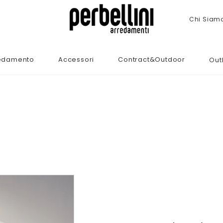
Chi Siam
edamento
Accessori
Contract&Outdoor
Out