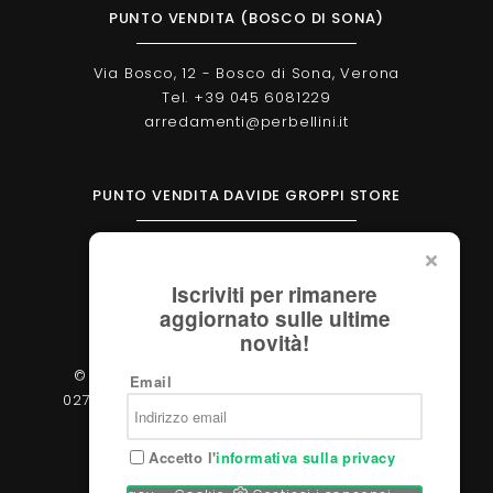
PUNTO VENDITA (BOSCO DI SONA)
Via Bosco, 12 - Bosco di Sona, Verona
Tel. +39 045 6081229
arredamenti@perbellini.it
PUNTO VENDITA DAVIDE GROPPI STORE
Corso Milano, 138 - Verona
Tel. +39 045 2051570
Iscriviti per rimanere
verona@davidegroppi.store
aggiornato sulle ultime
novità!
© 2026 - Perbellini Arredamenti S.r.l. - P.IVA
Email
02783400233 - Via Verdi, 31/A - 37060, Castel
d'Azzano (Verona)
Accetto l'
informativa sulla privacy