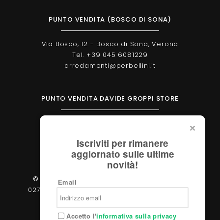
PUNTO VENDITA (BOSCO DI SONA)
Via Bosco, 12 - Bosco di Sona, Verona
Tel. +39 045 6081229
arredamenti@perbellini.it
PUNTO VENDITA DAVIDE GROPPI STORE
Corso Milano, 138 - Verona
Tel. +39 045 2051570
Iscriviti per rimanere
verona@davidegroppi.store
aggiornato sulle ultime
novità!
© 2026 - Perbellini Arredamenti S.r.l. - P.IVA
Email
02783400233 - Via Verdi, 31/A - 37060, Castel
d'Azzano (Verona)
Accetto l'
informativa sulla privacy