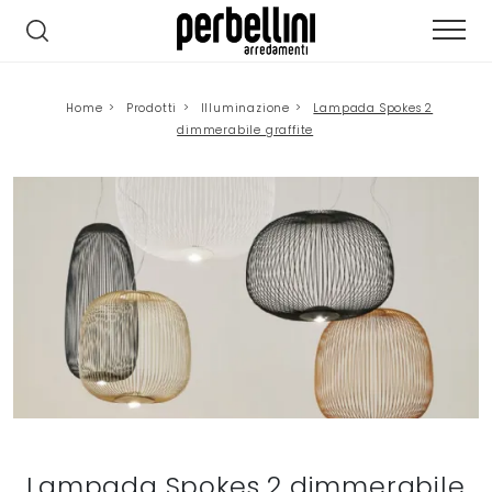
Home
>
Prodotti
>
Illuminazione
>
Lampada Spokes 2
dimmerabile graffite
Lampada Spokes 2 dimmerabile