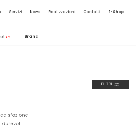
o
Servizi
News
Realizzazioni
Contatti
E-Shop
Brand
let
in
FILTRI
ddisfazione
i durevol