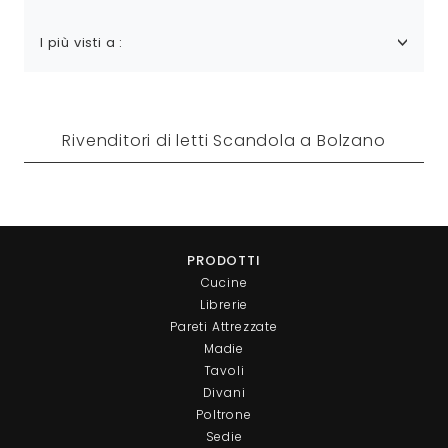
I più visti a :
Rivenditori di letti Scandola a Bolzano
PRODOTTI
Cucine
Librerie
Pareti Attrezzate
Madie
Tavoli
Divani
Poltrone
Sedie