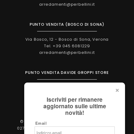
arredamenti@perbellini.it
PUNTO VENDITA (BOSCO DI SONA)
Via Bosco, 12 - Bosco di Sona, Verona
Tel. +39 045 6081229
arredamenti@perbellini.it
PUNTO VENDITA DAVIDE GROPPI STORE
Corso Milano, 138 - Verona
Tel. +39 045 2051570
Iscriviti per rimanere
verona@davidegroppi.store
aggiornato sulle ultime
novità!
© 2026 - Perbellini Arredamenti S.r.l. - P.IVA
Email
02783400233 - Via Verdi, 31/A - 37060, Castel