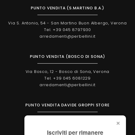
PUNTO VENDITA (S.MARTINO B.A.)
Via S. Antonio, 54 - San Martino Buon Albergo, Verona
Tel. +39 045 8797930
arredamenti@perbellini.it
PUNTO VENDITA (BOSCO DI SONA)
Via Bosco, 12 - Bosco di Sona, Verona
Tel. +39 045 6081229
arredamenti@perbellini.it
PUNTO VENDITA DAVIDE GROPPI STORE
Corso Milano, 138 - Verona
Tel. +39 045 2051570
Iscriviti per rimanere
verona@davidegroppi.store