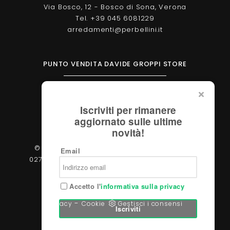
Via Bosco, 12 - Bosco di Sona, Verona
Tel. +39 045 6081229
arredamenti@perbellini.it
PUNTO VENDITA DAVIDE GROPPI STORE
Corso Milano, 138 - Verona
Tel. +39 045 2051570
Iscriviti per rimanere
verona@davidegroppi.store
aggiornato sulle ultime
novità!
© 2026 - Perbellini Arredamenti S.r.l. - P.IVA
Email
02783400233 - Via Verdi, 31/A - 37060, Castel
d'Azzano (Verona)
Accetto l'
informativa sulla privacy
-
Privacy
Cookie
Gestisci i consensi
Iscriviti
Powered by