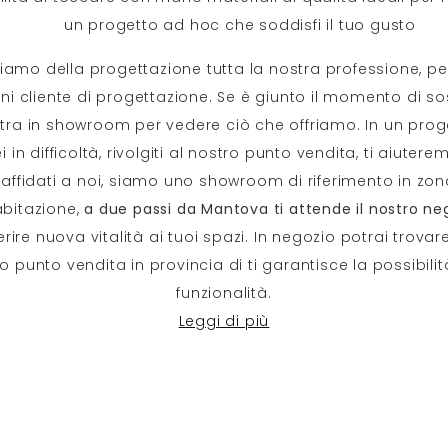
un progetto ad hoc che soddisfi il tuo gusto
iamo della progettazione tutta la nostra professione, per
i cliente di progettazione. Se è giunto il momento di sost
 entra in showroom per vedere ciò che offriamo. In un p
 in difficoltà, rivolgiti al nostro punto vendita, ti aiuter
affidati a noi, siamo uno showroom di riferimento in zona
abitazione,
a due passi da Mantova ti attende il nostro neg
re nuova vitalità ai tuoi spazi. In negozio potrai trovare
 punto vendita in provincia di ti garantisce la possibili
funzionalità.
Leggi di più