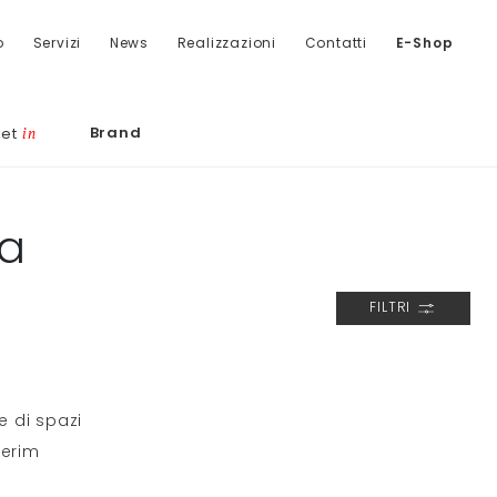
o
Servizi
News
Realizzazioni
Contatti
E-Shop
Brand
let
in
va
FILTRI
e di spazi
ferim