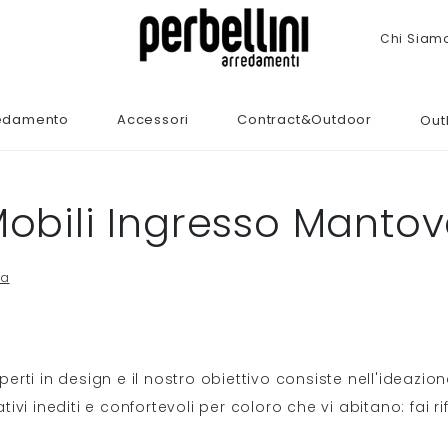
Chi Siam
edamento
Accessori
Contract&Outdoor
Out
obili Ingresso Manto
va
erti in design e il nostro obiettivo consiste nell'ideazion
ativi inediti e confortevoli per coloro che vi abitano: fai ri