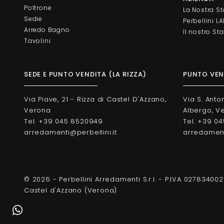
Poltrone
La Nostra St
Sedie
Perbellini L
Arredo Bagno
Il nostro Sta
Tavolini
SEDE E PUNTO VENDITA (LA RIZZA)
PUNTO VEND
Via Piave, 21 - Rizza di Castel D'Azzano,
Via S. Anto
Verona
Albergo, V
Tel. +39 045 8520949
Tel. +39 0
arredamenti@perbellini.it
arredamenti
© 2026 - Perbellini Arredamenti S.r.l. - P.IVA 027834002
Castel d'Azzano (Verona)