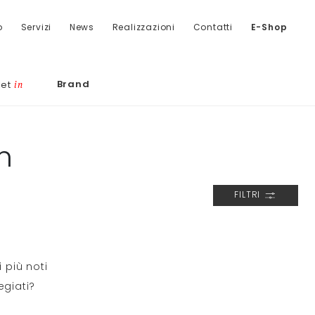
o
Servizi
News
Realizzazioni
Contatti
E-Shop
Brand
let
in
m
FILTRI
 più noti
egiati?