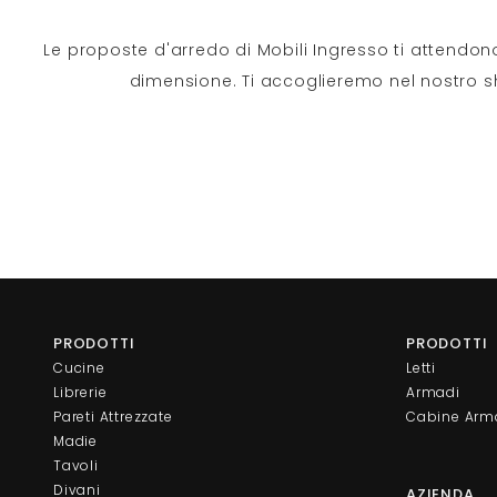
Le proposte d'arredo di Mobili Ingresso ti attendon
dimensione. Ti accoglieremo nel nostro sh
PRODOTTI
PRODOTTI
Cucine
Letti
Librerie
Armadi
Pareti Attrezzate
Cabine Arm
Madie
Tavoli
Divani
AZIENDA