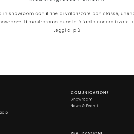
o in showroom con il fine di valorizzare con classe, unen
owroom: ti mostreremo quanto è facile concretizzare tutti
Leggi di più
COMUNICAZIONE
Showroom
News & Eventi
adio
REALIZZAZIONI