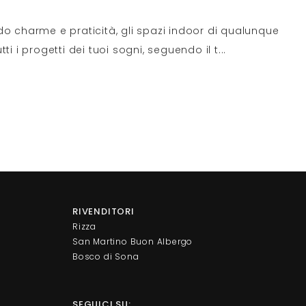
do charme e praticità, gli spazi indoor di qualunque
 i progetti dei tuoi sogni, seguendo il t
...
RIVENDITORI
Rizza
San Martino Buon Albergo
Bosco di Sona
SEGUICI SU: