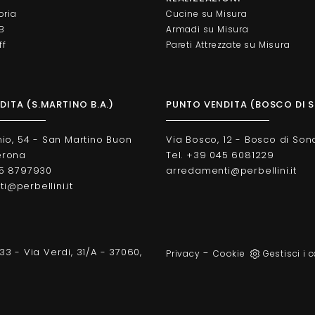
oria
Cucine su Misura
AB
Armadi su Misura
ff
Pareti Attrezzate su Misura
ITA (S.MARTINO B.A.)
PUNTO VENDITA (BOSCO DI 
nio, 54 - San Martino Buon
Via Bosco, 12 - Bosco di Son
erona
Tel. +39 045 6081229
45 8797930
arredamenti@perbellini.it
@perbellini.it
33 - Via Verdi, 31/A - 37060,
-
Privacy
Cookie
Gestisci i 