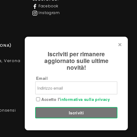
Facebook
Instagram
SONA)
PUNTO VENDITA DAVIDE GROPPI STORE
Iscriviti per rimanere
aggiornato sulle ultime
a, Verona
Corso Milano, 138 - Verona
novità!
Tel. +39 045 2051570
verona@davidegroppi.store
Email
Accetto l'
informativa sulla privacy
Powered by
consensi
Iscriviti