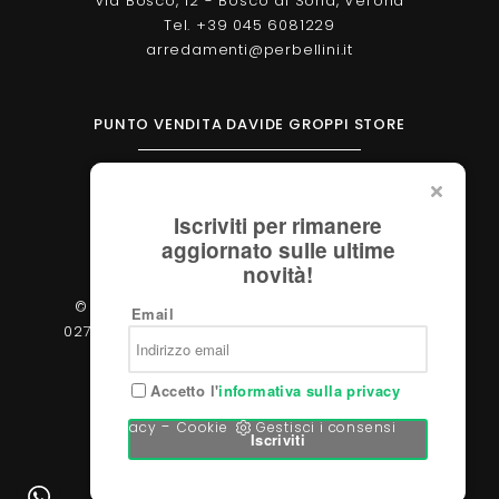
Via Bosco, 12 - Bosco di Sona, Verona
Tel. +39 045 6081229
arredamenti@perbellini.it
PUNTO VENDITA DAVIDE GROPPI STORE
Corso Milano, 138 - Verona
Tel. +39 045 2051570
Iscriviti per rimanere
verona@davidegroppi.store
aggiornato sulle ultime
novità!
© 2026 - Perbellini Arredamenti S.r.l. - P.IVA
Email
02783400233 - Via Verdi, 31/A - 37060, Castel
d'Azzano (Verona)
Accetto l'
informativa sulla privacy
-
Privacy
Cookie
Gestisci i consensi
Iscriviti
Powered by