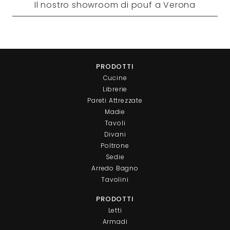
Il nostro showroom di pouf a Verona
PRODOTTI
Cucine
Librerie
Pareti Attrezzate
Madie
Tavoli
Divani
Poltrone
Sedie
Arredo Bagno
Tavolini
PRODOTTI
Letti
Armadi